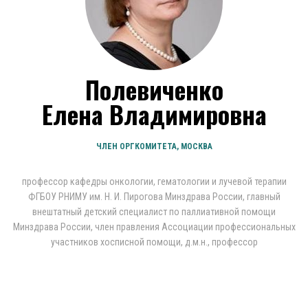
Полевиченко
Елена Владимировна
ЧЛЕН ОРГКОМИТЕТА, МОСКВА
профессор кафедры онкологии, гематологии и лучевой терапии
ФГБОУ РНИМУ им. Н. И. Пирогова Минздрава России, главный
внештатный детский специалист по паллиативной помощи
Минздрава России, член правления Ассоциации профессиональных
участников хосписной помощи, д.м.н., профессор